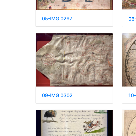
05-IMG 0297
06
10
09-IMG 0302