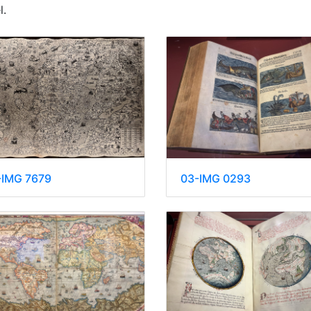
l.
03-IMG 0293
-IMG 7679