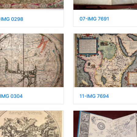
07-IMG 7691
-IMG 0298
-IMG 0304
11-IMG 7694