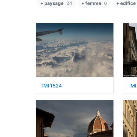
+ paysage
24
+ femme
6
+ edifice
IMI 1524
IMI