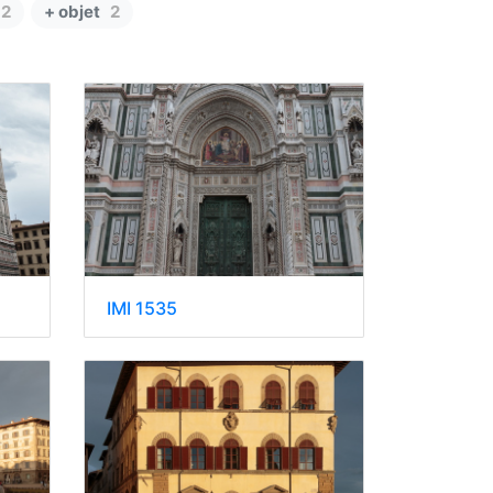
2
+ objet
2
IMI 1535