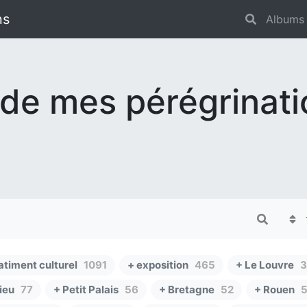
ns
Albums
 de mes pérégrinat
atiment culturel
1091
+ exposition
465
+ Le Louvre
3
ieu
77
+ Petit Palais
56
+ Bretagne
52
+ Rouen
5