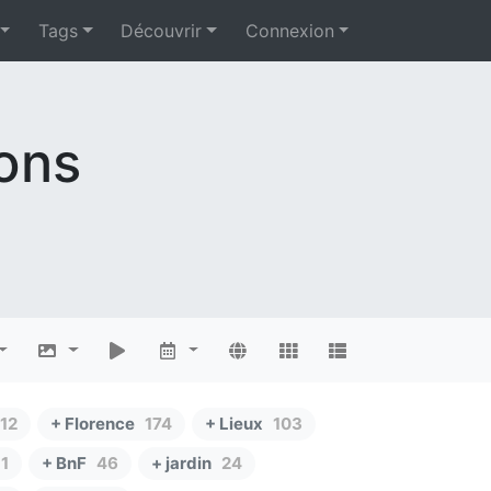
Tags
Découvrir
Connexion
ions
12
+ Florence
174
+ Lieux
103
1
+ BnF
46
+ jardin
24