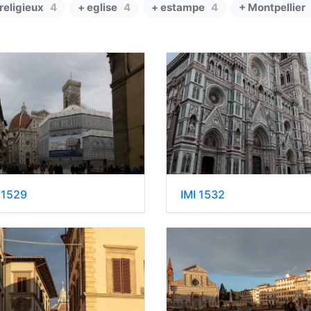
 religieux
4
+ eglise
4
+ estampe
4
+ Montpellier
IMI 1532
 1529