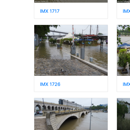
IMX 1717
IM
IMX 1726
IM