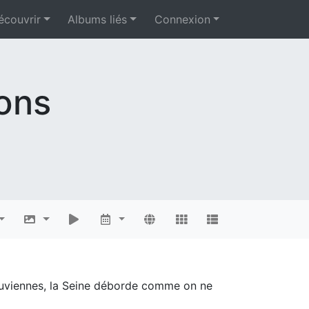
écouvrir
Albums liés
Connexion
ions
diluviennes, la Seine déborde comme on ne