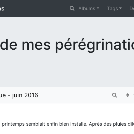
ns
Albums
Tags
D
 de mes pérégrinat
ue - juin 2016
 printemps semblait enfin bien installé. Après des pluies 