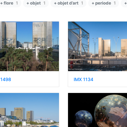
+ flore
1
+ objet
1
+ objet d’art
1
+ periode
1
+
 1498
IMX 1134