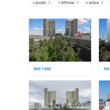
+ jardin
3
+ Affiche
1
+ arbre
1
IMS 1486
IMI