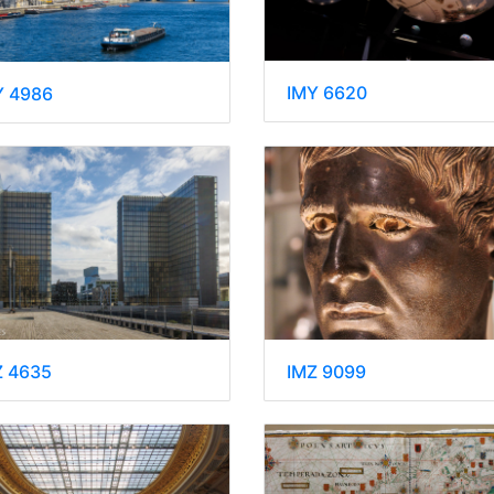
IMY 6620
Y 4986
IMZ 9099
Z 4635