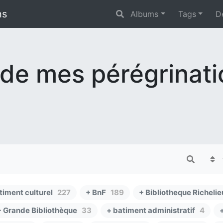
ns
Albums
Tags
D
 de mes pérégrinat
timent culturel
227
+ BnF
189
+ Bibliotheque Richelie
+ Grande Bibliothèque
33
+ batiment administratif
4