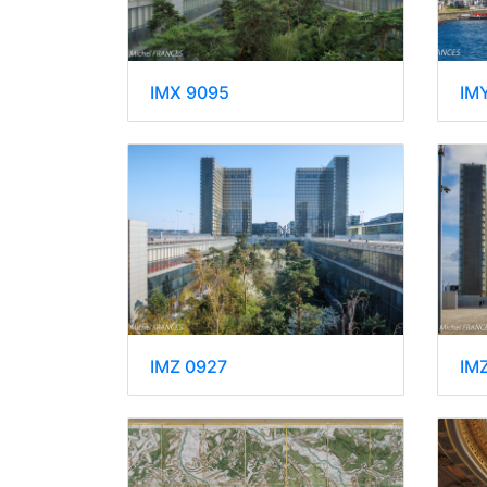
IM
IMX 9095
IMZ 0927
IM