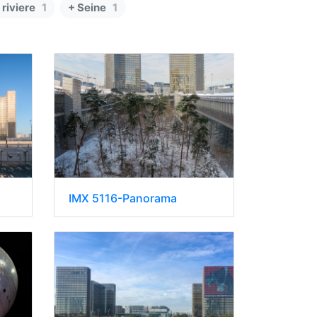
 riviere
1
+ Seine
1
IMX 5116-Panorama