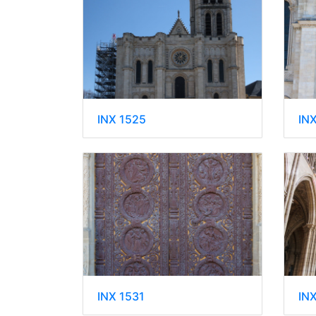
INX 1525
IN
INX 1531
IN