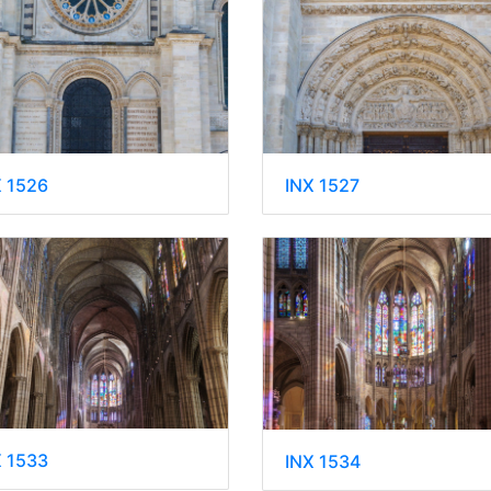
X 1526
INX 1527
X 1533
INX 1534